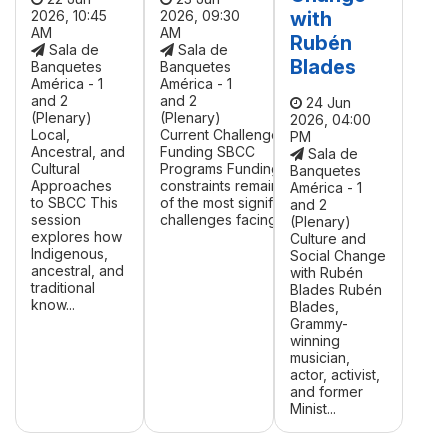
2026, 10:45
2026, 09:30
with
AM
AM
Rubén
Sala de
Sala de
Blades
Banquetes
Banquetes
América - 1
América - 1
and 2
and 2
24 Jun
(Plenary)
(Plenary)
2026, 04:00
Local,
Current Challenges in
PM
Ancestral, and
Funding SBCC
Sala de
Cultural
Programs Funding
Banquetes
Approaches
constraints remain one
América - 1
to SBCC This
of the most significant
and 2
session
challenges facing ...
(Plenary)
explores how
Culture and
Indigenous,
Social Change
ancestral, and
with Rubén
traditional
Blades Rubén
know...
Blades,
Grammy-
winning
musician,
actor, activist,
and former
Minist...