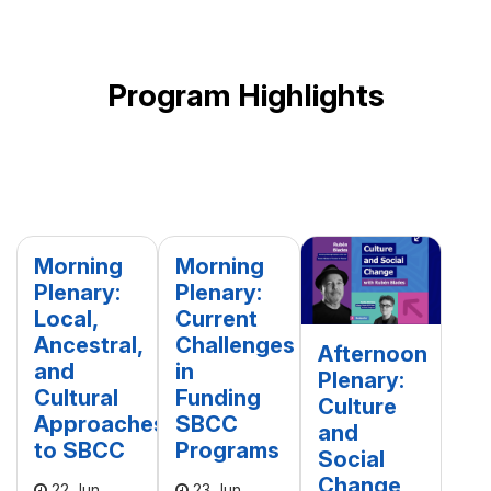
Program Highlights
Morning
Morning
Plenary:
Plenary:
Local,
Current
Ancestral,
Challenges
Afternoon
and
in
Plenary:
Cultural
Funding
Culture
Approaches
SBCC
and
to SBCC
Programs
Social
Change
22 Jun
23 Jun