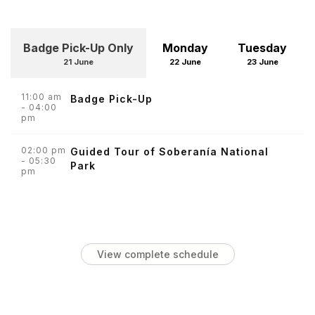
Badge Pick-Up Only
Monday
Tuesday
21 June
22 June
23 June
11:00 am
Badge Pick-Up
- 04:00
pm
02:00 pm
Guided Tour of Soberanía National
- 05:30
Park
pm
View complete schedule