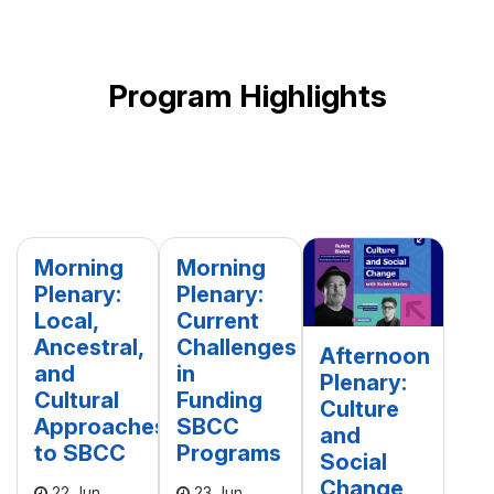
Program Highlights
Morning
Morning
Plenary:
Plenary:
Local,
Current
Ancestral,
Challenges
Afternoon
and
in
Plenary:
Cultural
Funding
Culture
Approaches
SBCC
and
to SBCC
Programs
Social
Change
22 Jun
23 Jun