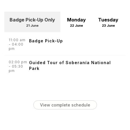
Badge Pick-Up Only
Monday
Tuesday
21 June
22 June
23 June
11:00 am
Badge Pick-Up
- 04:00
pm
02:00 pm
Guided Tour of Soberanía National
- 05:30
Park
pm
View complete schedule