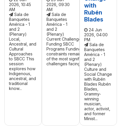
2026, 10:45
2026, 09:30
with
AM
AM
Rubén
Sala de
Sala de
Blades
Banquetes
Banquetes
América - 1
América - 1
and 2
and 2
24 Jun
(Plenary)
(Plenary)
2026, 04:00
Local,
Current Challenges in
PM
Ancestral, and
Funding SBCC
Sala de
Cultural
Programs Funding
Banquetes
Approaches
constraints remain one
América - 1
to SBCC This
of the most significant
and 2
session
challenges facing ...
(Plenary)
explores how
Culture and
Indigenous,
Social Change
ancestral, and
with Rubén
traditional
Blades Rubén
know...
Blades,
Grammy-
winning
musician,
actor, activist,
and former
Minist...