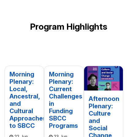
Program Highlights
Morning
Morning
Plenary:
Plenary:
Local,
Current
Ancestral,
Challenges
Afternoon
and
in
Plenary:
Cultural
Funding
Culture
Approaches
SBCC
and
to SBCC
Programs
Social
Change
22 Jun
23 Jun