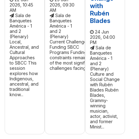
2026, 10:45
2026, 09:30
with
AM
AM
Rubén
Sala de
Sala de
Blades
Banquetes
Banquetes
América - 1
América - 1
and 2
and 2
24 Jun
(Plenary)
(Plenary)
2026, 04:00
Local,
Current Challenges in
PM
Ancestral, and
Funding SBCC
Sala de
Cultural
Programs Funding
Banquetes
Approaches
constraints remain one
América - 1
to SBCC This
of the most significant
and 2
session
challenges facing ...
(Plenary)
explores how
Culture and
Indigenous,
Social Change
ancestral, and
with Rubén
traditional
Blades Rubén
know...
Blades,
Grammy-
winning
musician,
actor, activist,
and former
Minist...