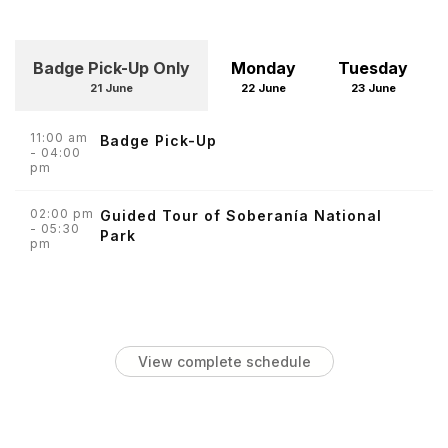
Badge Pick-Up Only
Monday
Tuesday
21 June
22 June
23 June
11:00 am
Badge Pick-Up
- 04:00
pm
02:00 pm
Guided Tour of Soberanía National
- 05:30
Park
pm
View complete schedule