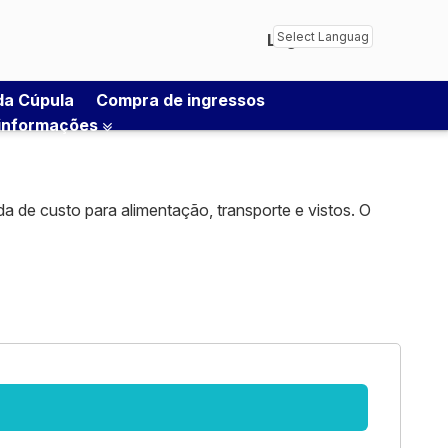
Login
Powered by
Transl
 da Cúpula
Compra de ingressos
 informações
 de custo para alimentação, transporte e vistos. O