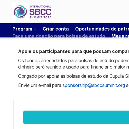
Program
Criar conta
Oportunidades de patr
Faça uma doação para bolsas de estudo
Meus r
Apoie os participantes para que possam compa
Os fundos arrecadados para bolsas de estudo podem c
dinheiro será reunido e usado para financiar o maior
Obrigado por apoiar as bolsas de estudo da Cúpula
Envie um e-mail para
sponsorship@sbccsummit.org
s