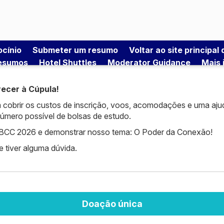
ocínio
Submeter um resumo
Voltar ao site principal
esumos
Hotel Shuttles
Moderator Guidance
Mais
recer à Cúpula!
obrir os custos de inscrição, voos, acomodações e uma ajuda
 número possível de bolsas de estudo.
 SBCC 2026 e demonstrar nosso tema: O Poder da Conexão!
e tiver alguma dúvida.
Doação única