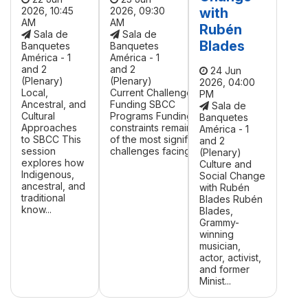
2026, 10:45
2026, 09:30
with
AM
AM
Rubén
Sala de
Sala de
Blades
Banquetes
Banquetes
América - 1
América - 1
and 2
and 2
24 Jun
(Plenary)
(Plenary)
2026, 04:00
Local,
Current Challenges in
PM
Ancestral, and
Funding SBCC
Sala de
Cultural
Programs Funding
Banquetes
Approaches
constraints remain one
América - 1
to SBCC This
of the most significant
and 2
session
challenges facing ...
(Plenary)
explores how
Culture and
Indigenous,
Social Change
ancestral, and
with Rubén
traditional
Blades Rubén
know...
Blades,
Grammy-
winning
musician,
actor, activist,
and former
Minist...