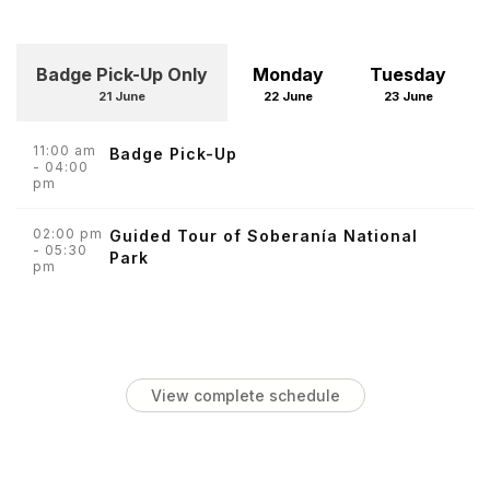
Badge Pick-Up Only
Monday
Tuesday
21 June
22 June
23 June
11:00 am
Badge Pick-Up
- 04:00
pm
02:00 pm
Guided Tour of Soberanía National
- 05:30
Park
pm
View complete schedule