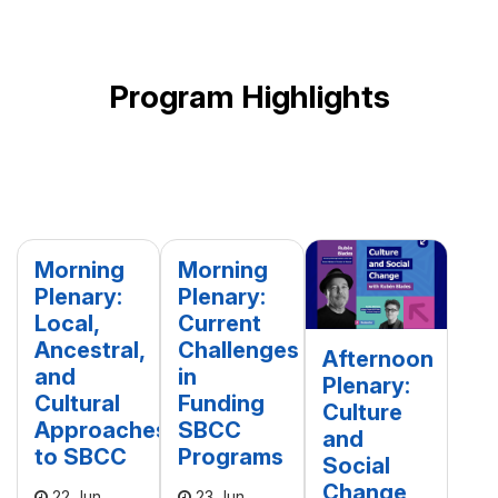
Program Highlights
Morning
Morning
Plenary:
Plenary:
Local,
Current
Ancestral,
Challenges
Afternoon
and
in
Plenary:
Cultural
Funding
Culture
Approaches
SBCC
and
to SBCC
Programs
Social
Change
22 Jun
23 Jun