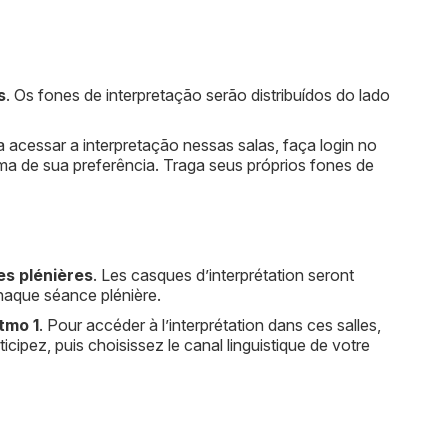
s
. Os fones de interpretação serão distribuídos do lado
a acessar a interpretação nessas salas, faça login no
oma de sua preferência. Traga seus próprios fones de
es plénières
. Les casques d’interprétation seront
chaque séance plénière.
stmo 1
. Pour accéder à l’interprétation dans ces salles,
icipez, puis choisissez le canal linguistique de votre