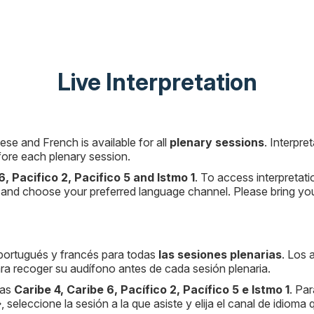
Live Interpretation
ese and French is available for all
plenary sessions
. Interpre
efore each plenary session.
6, Pacifico 2, Pacifico 5 and Istmo 1
. To access interpretat
g, and choose your preferred language channel. Please bring 
, portugués y francés para todas
las sesiones plenarias
. Los 
para recoger su audífono antes de cada sesión plenaria.
las
Caribe 4, Caribe 6, Pacífico 2, Pacífico 5 e Istmo 1
. Par
»
, seleccione la sesión a la que asiste y elija el canal de idioma