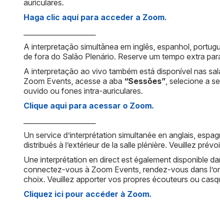
auriculares.
Haga clic aquí para acceder a Zoom.
_____________________
A interpretação simultânea em inglês, espanhol, portug
de fora do Salão Plenário. Reserve um tempo extra para
A interpretação ao vivo também está disponível nas sa
Zoom Events, acesse a aba
“Sessões”
, selecione a s
ouvido ou fones intra-auriculares.
Clique aqui para acessar o Zoom.
_____________________
Un service d’interprétation simultanée en anglais, espag
distribués à l’extérieur de la salle plénière. Veuillez 
Une interprétation en direct est également disponible da
connectez-vous à Zoom Events, rendez-vous dans l’o
choix. Veuillez apporter vos propres écouteurs ou casq
Cliquez ici pour accéder à Zoom.