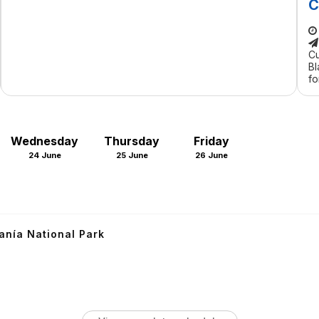
C
Cu
Bl
fo
Wednesday
Thursday
Friday
24 June
25 June
26 June
anía National Park