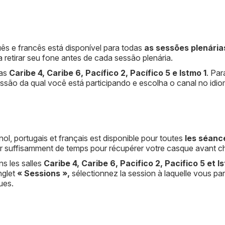
uês e francês está disponível para todas
as sessões plenária
 retirar seu fone antes de cada sessão plenária.
las
Caribe 4, Caribe 6, Pacífico 2, Pacífico 5 e Istmo 1
. Par
essão da qual você está participando e escolha o canal no idi
nol, portugais et français est disponible pour toutes
les séanc
prévoir suffisamment de temps pour récupérer votre casque avant 
ns les salles
Caribe 4, Caribe 6, Pacifico 2, Pacifico 5 et I
nglet
« Sessions »,
sélectionnez la session à laquelle vous part
ues.