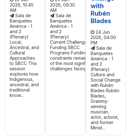
2026, 10:45
2026, 09:30
with
AM
AM
Rubén
Sala de
Sala de
Blades
Banquetes
Banquetes
América - 1
América - 1
and 2
and 2
24 Jun
(Plenary)
(Plenary)
2026, 04:00
Local,
Current Challenges in
PM
Ancestral, and
Funding SBCC
Sala de
Cultural
Programs Funding
Banquetes
Approaches
constraints remain one
América - 1
to SBCC This
of the most significant
and 2
session
challenges facing ...
(Plenary)
explores how
Culture and
Indigenous,
Social Change
ancestral, and
with Rubén
traditional
Blades Rubén
know...
Blades,
Grammy-
winning
musician,
actor, activist,
and former
Minist...