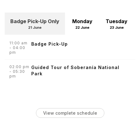
Badge Pick-Up Only
Monday
Tuesday
21 June
22 June
23 June
11:00 am
Badge Pick-Up
- 04:00
pm
02:00 pm
Guided Tour of Soberanía National
- 05:30
Park
pm
View complete schedule