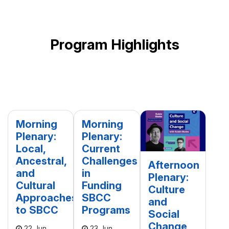
Program Highlights
Morning
Morning
Plenary:
Plenary:
Local,
Current
Ancestral,
Challenges
Afternoon
and
in
Plenary:
Cultural
Funding
Culture
Approaches
SBCC
and
to SBCC
Programs
Social
Change
22 Jun
23 Jun