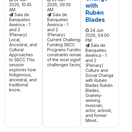
2026, 10:45
2026, 09:30
with
AM
AM
Rubén
Sala de
Sala de
Blades
Banquetes
Banquetes
América - 1
América - 1
and 2
and 2
24 Jun
(Plenary)
(Plenary)
2026, 04:00
Local,
Current Challenges in
PM
Ancestral, and
Funding SBCC
Sala de
Cultural
Programs Funding
Banquetes
Approaches
constraints remain one
América - 1
to SBCC This
of the most significant
and 2
session
challenges facing ...
(Plenary)
explores how
Culture and
Indigenous,
Social Change
ancestral, and
with Rubén
traditional
Blades Rubén
know...
Blades,
Grammy-
winning
musician,
actor, activist,
and former
Minist...