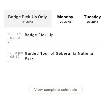
Badge Pick-Up Only
Monday
Tuesday
21 June
22 June
23 June
11:00 am
Badge Pick-Up
- 04:00
pm
02:00 pm
Guided Tour of Soberanía National
- 05:30
Park
pm
View complete schedule