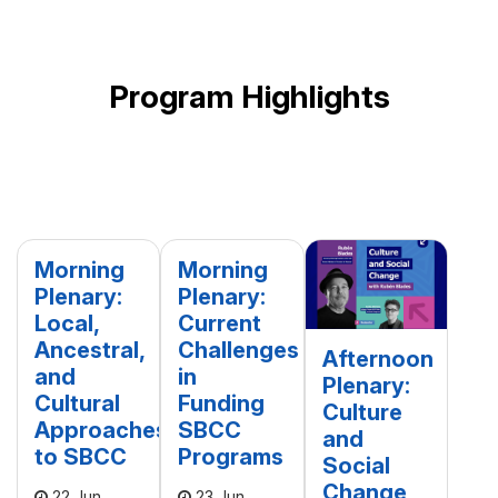
Program Highlights
Morning
Morning
Plenary:
Plenary:
Local,
Current
Ancestral,
Challenges
Afternoon
and
in
Plenary:
Cultural
Funding
Culture
Approaches
SBCC
and
to SBCC
Programs
Social
Change
22 Jun
23 Jun