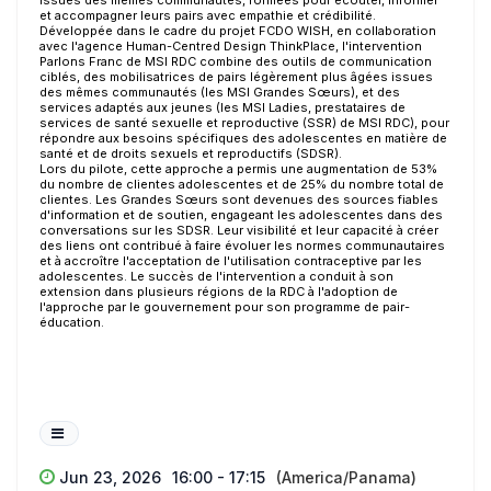
issues des mêmes communautés, formées pour écouter, informer
et accompagner leurs pairs avec empathie et crédibilité.
Développée dans le cadre du projet FCDO WISH, en collaboration
avec l'agence Human-Centred Design ThinkPlace, l'intervention
Parlons Franc de MSI RDC combine des outils de communication
ciblés, des mobilisatrices de pairs légèrement plus âgées issues
des mêmes communautés (les MSI Grandes Sœurs), et des
services adaptés aux jeunes (les MSI Ladies, prestataires de
services de santé sexuelle et reproductive (SSR) de MSI RDC), pour
répondre aux besoins spécifiques des adolescentes en matière de
santé et de droits sexuels et reproductifs (SDSR).
Lors du pilote, cette approche a permis une augmentation de 53%
du nombre de clientes adolescentes et de 25% du nombre total de
clientes. Les Grandes Sœurs sont devenues des sources fiables
d'information et de soutien, engageant les adolescentes dans des
conversations sur les SDSR. Leur visibilité et leur capacité à créer
des liens ont contribué à faire évoluer les normes communautaires
et à accroître l'acceptation de l'utilisation contraceptive par les
adolescentes. Le succès de l'intervention a conduit à son
extension dans plusieurs régions de la RDC à l'adoption de
l'approche par le gouvernement pour son programme de pair-
éducation.
Jun 23, 2026
16:00 - 17:15
(America/Panama)