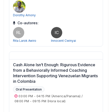
Dorothy Amony
Co-autores:
RL
IC
Rita Larok Awiro
Innocent Cwinyai
Cash Alone Isn’t Enough: Rigurous Evidence
from a Behaviorally Informed Coaching
Intervention Supporting Venezuelan Migrants
in Colombia
Oral Presentation
03:00 PM
-
04:15 PM
(America/Panama)
/
08:00 PM
-
09:15 PM
(Hora local)