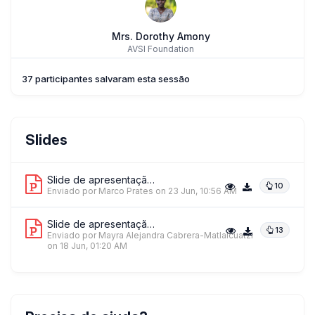
Mrs. Dorothy Amony
AVSI Foundation
37 participantes salvaram esta sessão
Mrs. Mayra Alejandra Cabrera-Matlalcuatzi
Slides
The Behavioral Insights Team
Slide de apresentação 1
10
Enviado por Marco Prates
on 23 Jun, 10:56 AM
Slide de apresentação 2
13
Laura Hamon
Enviado por Mayra Alejandra Cabrera-Matlalcuatzi
on 18 Jun, 01:20 AM
Behavioral Insights Team
+ 1 mais palestrantes.
Ver tudo