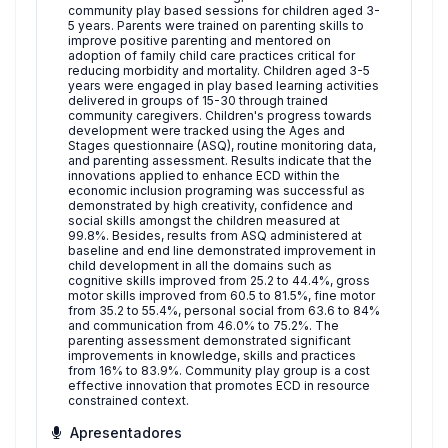
community play based sessions for children aged 3-
5 years. Parents were trained on parenting skills to
improve positive parenting and mentored on
adoption of family child care practices critical for
reducing morbidity and mortality. Children aged 3-5
years were engaged in play based learning activities
delivered in groups of 15-30 through trained
community caregivers. Children's progress towards
development were tracked using the Ages and
Stages questionnaire (ASQ), routine monitoring data,
and parenting assessment. Results indicate that the
innovations applied to enhance ECD within the
economic inclusion programing was successful as
demonstrated by high creativity, confidence and
social skills amongst the children measured at
99.8%. Besides, results from ASQ administered at
baseline and end line demonstrated improvement in
child development in all the domains such as
cognitive skills improved from 25.2 to 44.4%, gross
motor skills improved from 60.5 to 81.5%, fine motor
from 35.2 to 55.4%, personal social from 63.6 to 84%
and communication from 46.0% to 75.2%. The
parenting assessment demonstrated significant
improvements in knowledge, skills and practices
from 16% to 83.9%. Community play group is a cost
effective innovation that promotes ECD in resource
constrained context.
Apresentadores