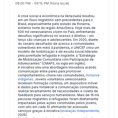
08:00 PM
-
09:15 PM
(Hora local)
A crise social e econômica na Venezuela resultou
em um fluxo migratório sem precedentes para o
Brasil, especialmente pelo estado de Roraima,
extremo norte da região Amazônica. Hoje mais de
500 mil venezuelanos vivem no País, enfrentando
desafios significativos no acesso a direitos – um
terço são crianças e adolescentes. Em 2020, diante
do cenário desafiador de acesso a comunidades
vulneráveis em meio à pandemia, o UNICEF criou um
modelo de mobilização e de escuta social liderado
pela juventude refugiada e migrante: a “Estratégia
de Mobilização Comunitária com Participação de
Adolescentes” (CMAPS, na sigla em inglês).
A iniciativa uniu uma abordagem inovadora usando
comunicação entre pares para promover
comportamentos-chave nas comunidades,
inclusive
indígenas
. Jovens voluntários selecionados
recebiam formação contínua, um dispositivo móvel
e dados para fortalecer a comunicação comunitária,
realizar levantamento de necessidades e coleta de
feedback para serviços humanitários. Mais de 16 mil
pessoas migrantes e refugiadas foram diretamente
impactadas pelas ações construídas pelos jovens,
com oito em cada 10 afirmando ter acessado
serviços graças à iniciativa (
avaliação independente
,
2025).