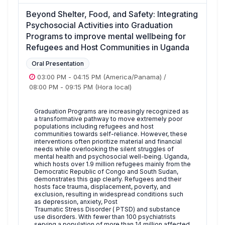
Beyond Shelter, Food, and Safety: Integrating
Psychosocial Activities into Graduation
Programs to improve mental wellbeing for
Refugees and Host Communities in Uganda
Oral Presentation
03:00 PM
-
04:15 PM
(America/Panama)
/
08:00 PM
-
09:15 PM
(Hora local)
Graduation Programs are increasingly recognized as
a transformative pathway to move extremely poor
populations including refugees and host
communities towards self-reliance. However, these
interventions often prioritize material and financial
needs while overlooking the silent struggles of
mental health and psychosocial well-being. Uganda,
which hosts over 1.9 million refugees mainly from the
Democratic Republic of Congo and South Sudan,
demonstrates this gap clearly. Refugees and their
hosts face trauma, displacement, poverty, and
exclusion, resulting in widespread conditions such
as depression, anxiety, Post
Traumatic Stress Disorder ( PTSD) and substance
use disorders. With fewer than 100 psychiatrists
serving a population of more than 14 million affected