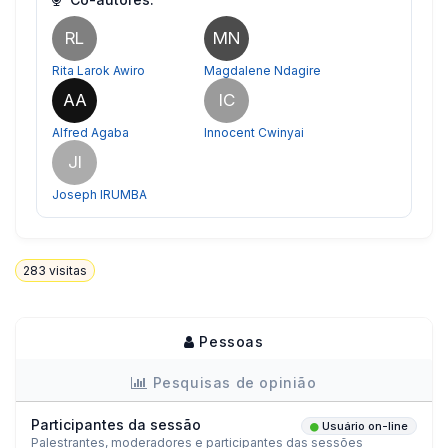
RL
MN
Rita Larok Awiro
Magdalene Ndagire
AA
IC
Alfred Agaba
Innocent Cwinyai
JI
Joseph IRUMBA
283
visitas
Pessoas
Pesquisas de opinião
Participantes da sessão
Usuário on-line
Palestrantes, moderadores e participantes das sessões