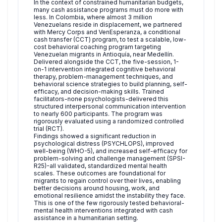
In the context of constrained humanitarian budgets,
many cash assistance programs must do more with
less. In Colombia, where almost 3 million
Venezuelans reside in displacement, we partnered
with Mercy Corps and VenEsperanza, a conditional
cash transfer (CCT) program, to test a scalable, low-
cost behavioral coaching program targeting
Venezuelan migrants in Antioquía, near Medellín.
Delivered alongside the CCT, the five-session, 1-
on-1 intervention integrated cognitive behavioral
therapy, problem-management techniques, and
behavioral science strategies to build planning, self-
efficacy, and decision-making skills. Trained
facilitators-none psychologists-delivered this
structured interpersonal communication intervention
to nearly 600 participants. The program was
rigorously evaluated using a randomized controlled
trial (RCT).
Findings showed a significant reduction in
psychological distress (PSYCHLOPS), improved
well-being (WHO-5), and increased self-efficacy for
problem-solving and challenge management (SPSI-
R25)-all validated, standardized mental health
scales. These outcomes are foundational for
migrants to regain control over their lives, enabling
better decisions around housing, work, and
emotional resilience amidst the instability they face.
This is one of the few rigorously tested behavioral-
mental health interventions integrated with cash
assistance in a humanitarian setting.