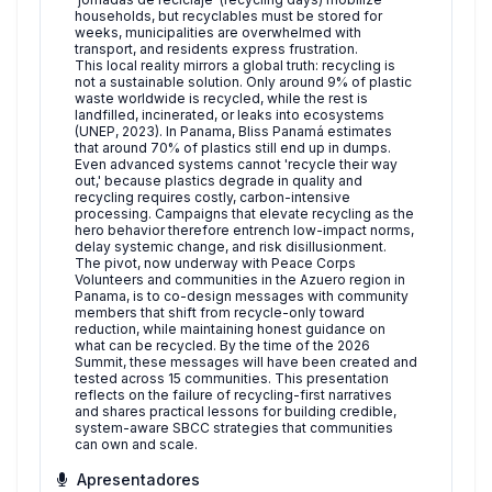
households, but recyclables must be stored for
weeks, municipalities are overwhelmed with
transport, and residents express frustration.
This local reality mirrors a global truth: recycling is
not a sustainable solution. Only around 9% of plastic
waste worldwide is recycled, while the rest is
landfilled, incinerated, or leaks into ecosystems
(UNEP, 2023). In Panama, Bliss Panamá estimates
that around 70% of plastics still end up in dumps.
Even advanced systems cannot 'recycle their way
out,' because plastics degrade in quality and
recycling requires costly, carbon-intensive
processing. Campaigns that elevate recycling as the
hero behavior therefore entrench low-impact norms,
delay systemic change, and risk disillusionment.
The pivot, now underway with Peace Corps
Volunteers and communities in the Azuero region in
Panama, is to co-design messages with community
members that shift from recycle-only toward
reduction, while maintaining honest guidance on
what can be recycled. By the time of the 2026
Summit, these messages will have been created and
tested across 15 communities. This presentation
reflects on the failure of recycling-first narratives
and shares practical lessons for building credible,
system-aware SBCC strategies that communities
can own and scale.
Apresentadores