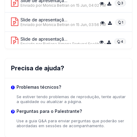
Slide de apresentação 4
3
Enviado por Monica Beltran
on 15 Jun, 04:02 PM
Slide de apresentação 5
1
Enviado por Monica Beltran
on 15 Jun, 03:56 PM
Slide de apresentação 6
4
Enviado por Rigliana Ximena Portugal Escóbar
on
10 Jun, 01:58 PM
Precisa de ajuda?
Problemas técnicos?
Se estiver tendo problemas de reprodução, tente ajustar
a qualidade ou atualizar a página.
Perguntas para o Palestrante?
Use a guia Q&A para enviar perguntas que poderão ser
abordadas em sessões de acompanhamento.