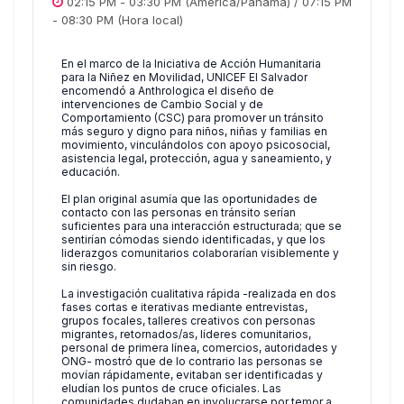
02:15 PM
-
03:30 PM
(America/Panama)
/
07:15 PM
-
08:30 PM
(Hora local)
En el marco de la Iniciativa de Acción Humanitaria
para la Niñez en Movilidad, UNICEF El Salvador
encomendó a Anthrologica el diseño de
intervenciones de Cambio Social y de
Comportamiento (CSC) para promover un tránsito
más seguro y digno para niños, niñas y familias en
movimiento, vinculándolos con apoyo psicosocial,
asistencia legal, protección, agua y saneamiento, y
educación.
El plan original asumía que las oportunidades de
contacto con las personas en tránsito serían
suficientes para una interacción estructurada; que se
sentirían cómodas siendo identificadas, y que los
liderazgos comunitarios colaborarían visiblemente y
sin riesgo.
La investigación cualitativa rápida -realizada en dos
fases cortas e iterativas mediante entrevistas,
grupos focales, talleres creativos con personas
migrantes, retornados/as, líderes comunitarios,
personal de primera línea, comercios, autoridades y
ONG- mostró que de lo contrario las personas se
movían rápidamente, evitaban ser identificadas y
eludían los puntos de cruce oficiales. Las
comunidades dudaban en involucrarse por temor a