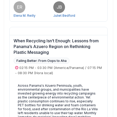
ER
JB
Elena M. Reilly
Juliet Bedford
When Recycling Isn’t Enough: Lessons from
Panama’s Azuero Region on Rethinking
Plastic Messaging
Failing Better: From Oops to Aha
02:15 PM
-
03:30 PM
(America/Panama)
/
07:15 PM
-
08:30 PM
(Hora local)
Across Panama's Azuero Peninsula, youth,
environmental groups, and municipalities have
invested growing energy into recycling campaigns
as the centerpiece of environmental action. Yet
plastic consumption continues to rise, especially
PET bottles for drinking water and foam containers
for food, used after contamination of the Río La Villa
left residents unable to use their tap water. Monthly
'jornadas de reciclaje' (recycling days) mobilize