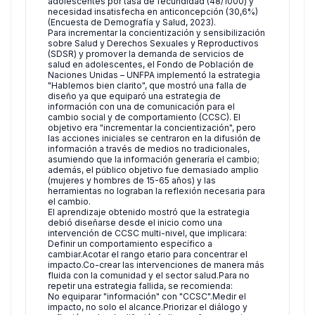
adolescentes por tasa de fecundidad (48/1000) y
necesidad insatisfecha en anticoncepción (30,6%)
(Encuesta de Demografía y Salud, 2023).
Para incrementar la concientización y sensibilización
sobre Salud y Derechos Sexuales y Reproductivos
(SDSR) y promover la demanda de servicios de
salud en adolescentes, el Fondo de Población de
Naciones Unidas – UNFPA implementó la estrategia
"Hablemos bien clarito", que mostró una falla de
diseño ya que equiparó una estrategia de
información con una de comunicación para el
cambio social y de comportamiento (CCSC). El
objetivo era "incrementar la concientización", pero
las acciones iniciales se centraron en la difusión de
información a través de medios no tradicionales,
asumiendo que la información generaría el cambio;
además, el público objetivo fue demasiado amplio
(mujeres y hombres de 15-65 años) y las
herramientas no lograban la reflexión necesaria para
el cambio.
El aprendizaje obtenido mostró que la estrategia
debió diseñarse desde el inicio como una
intervención de CCSC multi-nivel, que implicara:
Definir un comportamiento específico a
cambiar.Acotar el rango etario para concentrar el
impacto.Co-crear las intervenciones de manera más
fluida con la comunidad y el sector salud.Para no
repetir una estrategia fallida, se recomienda:
No equiparar "información" con "CCSC".Medir el
impacto, no solo el alcance.Priorizar el diálogo y