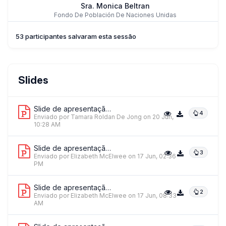
Sra. Monica Beltran
Fondo De Población De Naciones Unidas
53 participantes salvaram esta sessão
Rigliana Ximena Portugal Escóbar
Slides
United Nations Population Fund (UNFPA)
Slide de apresentação 1
4
Enviado por Tamara Roldan De Jong
on 20 Jun,
10:28 AM
Sr. Miguel Francisco Escalante
Slide de apresentação 2
3
Enviado por Elizabeth McElwee
UNICEF El Salvador
on 17 Jun, 02:36
PM
Slide de apresentação 3
+ 4 mais palestrantes.
Ver tudo
2
Enviado por Elizabeth McElwee
on 17 Jun, 08:33
AM