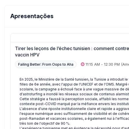
Apresentações
Tirer les leçons de l’échec tunisien : comment contre
vaccin HPV
11:15 AM
-
12:30 PM
(Ame
Failing Better: From Oops to Aha
En 2025, le Ministère de la Santé tunisien, la Tunisie a introduit
filles de 6e année, avec l'appui de l'UNICEF et de l'OMS. Malgré
scolaire, la campagne a échoué face à une vague massive de 
d'astroturfing a inondé les réseaux sociaux de contenus alarmistes
Cette stratégie a faussé la perception sociale, affaibli les norm
contexte post-COVID marqué par la méfiance envers les instituti
L'absence d'une riposte institutionnelle claire et rapide a aggrav
l'espace numérique avec suffisamment de visibilité et de cohér
post-Ramadan et vacances scolaires, a également nui à l'efficac
très loin de l'objectif de 90 %.
L'expérience tunisienne met en évidence la nécessité pour d'aut