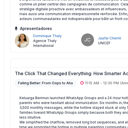
comme un pilier central des campagnes de communication. Cela i
stratégie digitale proactive avec ambassadeurs et influenceurs, l
mais aussi une communication interpersonnelle renforcée. Enfin,
acteurs communautaires est indispensable pour bâtir un front colle
Apresentadores
Dominique Thaly
Jaafar Chemli
JC
Agence Thaly
UNICEF
International
The Click That Changed Everything: How Smarter Ad
11:15 AM
-
12:30 PM
(Ame
Failing Better: From Oops to Aha
Keluarga Berimun launched WhatsApp Groups and a 24-hour hotl
parents who were hesitant about immunization. Six months in, t
3,500 monthly messages, while the hotline stayed stuck at only
families toward WhatsApp Groups simply because both they and ca
less intuitive.
We simplified the chatflow, removed long bot sequences, and al
time we promoted the hotline in multiple parenting communities