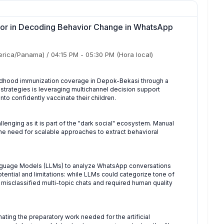
rror in Decoding Behavior Change in WhatsApp
rica/Panama)
/
04:15 PM
-
05:30 PM
(Hora local)
ildhood immunization coverage in Depok-Bekasi through a
strategies is leveraging multichannel decision support
to confidently vaccinate their children.
nging as it is part of the "dark social" ecosystem. Manual
the need for scalable approaches to extract behavioral
Language Models (LLMs) to analyze WhatsApp conversations
tential and limitations: while LLMs could categorize tone of
 misclassified multi-topic chats and required human quality
mating the preparatory work needed for the artificial