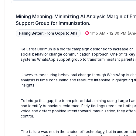
Mining Meaning: Minimizing AI Analysis Margin of E
Support Group for Immunization.
11:15 AM
-
12:30 PM
(Ame
Failing Better: From Oops to Aha
Keluarga Berimun is a digital campaign designed to increase ch
social behavior change communication approach. One of its key 
systems WhatsApp support group to transform hesitant parents in
However, measuring behavioral change through WhatsApp is challe
analysis is time consuming and resource intensive, highlighting 
insights.
To bridge this gap, the team piloted data mining using Large 
and identify behavioral evidence. Early findings revealed both po
voice and detect positive intent toward immunization, they often
control.
The failure was not in the choice of technology, but in underesti