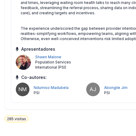
and times, leveraging waiting room health talks to reach many c
feedback, streamlining the referral process, sharing data on indic
care), and creating targets and incentives.
The experience underscored the gap between provider intention 
realities-simplifying workflows, empowering teams, aligning with 
Otherwise, even well-conceived interventions risk limited adopt
Apresentadores
Shawn Malone
Population Services
International (PSI)
Co-autores:
Ndumiso Madubela
Abongile Jim
NM
AJ
PSI
PSI
285
visitas