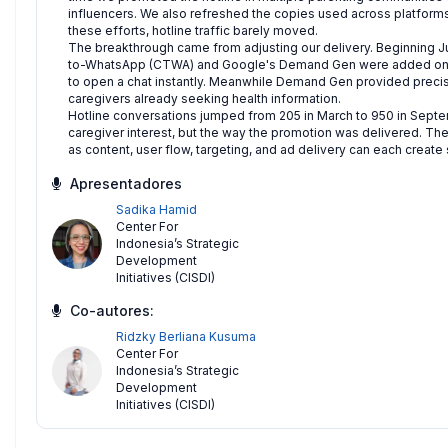
influencers. We also refreshed the copies used across platforms
these efforts, hotline traffic barely moved.
The breakthrough came from adjusting our delivery. Beginning J
to-WhatsApp (CTWA) and Google's Demand Gen were added on to
to open a chat instantly. Meanwhile Demand Gen provided precise 
caregivers already seeking health information.
Hotline conversations jumped from 205 in March to 950 in Septe
caregiver interest, but the way the promotion was delivered. Th
as content, user flow, targeting, and ad delivery can each create 
Apresentadores
Sadika Hamid
Center For
Indonesia’s Strategic
Development
Initiatives (CISDI)
Co-autores:
Ridzky Berliana Kusuma
Center For
Indonesia’s Strategic
Development
Initiatives (CISDI)