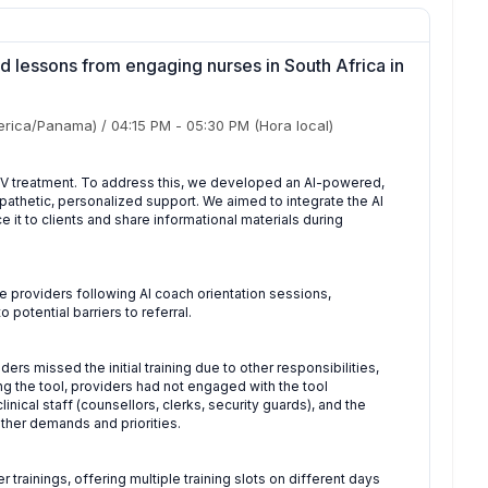
d lessons from engaging nurses in South Africa in
rica/Panama)
/
04:15 PM
-
05:30 PM
(Hora local)
 HIV treatment. To address this, we developed an AI-powered,
athetic, personalized support. We aimed to integrate the AI
e it to clients and share informational materials during
providers following AI coach orientation sessions,
potential barriers to referral.
rs missed the initial training due to other responsibilities,
ing the tool, providers had not engaged with the tool
inical staff (counsellors, clerks, security guards), and the
ther demands and priorities.
 trainings, offering multiple training slots on different days