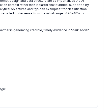
 prompt design and data structure are as important as the AI
tion context rather than isolated chat bubbles, supported by
alytical objectives and "golden examples" for classification
 predicted to decrease from the initial range of 20~40% to
rtner in generating credible, timely evidence in "dark social"
egic