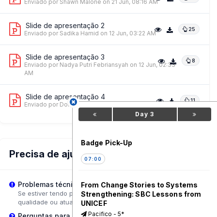
Enviado por Shawn Malone
on 21 Jun, 08:16 AM
Slide de apresentação 2
25
Enviado por Sadika Hamid
on 12 Jun, 03:22 AM
Slide de apresentação 3
8
Enviado por Nadya Putri Febriansyah
on 12 Jun, 02:33
AM
Slide de apresentação 4
11
Enviado por Dominique Thaly
on 22 May, 06:32 AM
Day 3
Badge Pick-Up
Precisa de ajuda?
07:00
Problemas técnicos?
From Change Stories to Systems
Se estiver tendo problemas de reprodução, tente ajustar a
Strengthening: SBC Lessons from
qualidade ou atualizar a página.
UNICEF
Pacifico - 5*
Perguntas para o Palestrante?