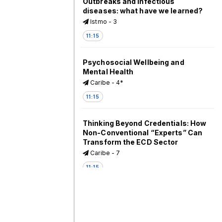
Outbreaks and infectious
diseases: what have we learned?
Istmo - 3
11:15
Psychosocial Wellbeing and
Mental Health
Caribe - 4*
11:15
Thinking Beyond Credentials: How
Non-Conventional “Experts” Can
Transform the ECD Sector
Caribe - 7
11:15
Promoting Adherence to the Use
of Multiple Micronutrient
Supplements (MMS):
Implementation Research