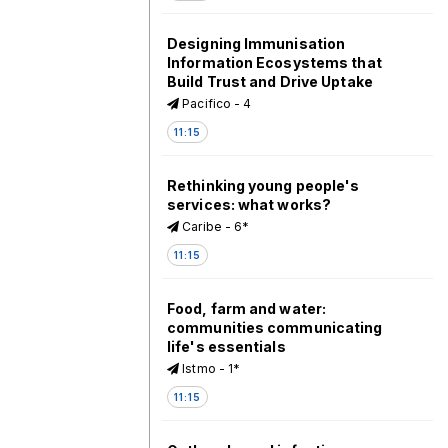
Designing Immunisation
Information Ecosystems that
Build Trust and Drive Uptake
Pacifico - 4
11:15
Rethinking young people's
services: what works?
Caribe - 6*
11:15
Food, farm and water:
communities communicating
life's essentials
Istmo - 1*
11:15