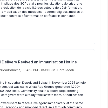
mplique des SOPs clairs pour les situations de crise, une
a réduction de la visibilité des auteurs de désinformation,
 la mobilisation des médecins, leaders religieux, médias et
ctif contre la désinformation et rétablir la confiance.
 Delivery Revived an Immunisation Hotline
rica/Panama)
/
04:15 PM
-
05:30 PM
(Hora local)
ine in suburban Depok and Bekasi in November 2024 to help
he contrast was stark: WhatsApp Groups generated 1,200–
 150–200 chats. Community health workers kept steering
regivers were already familiar with them. A "hotline" felt
lowed users to reach a live agent immediately. At the same
 on Facebook and provided direct links through community