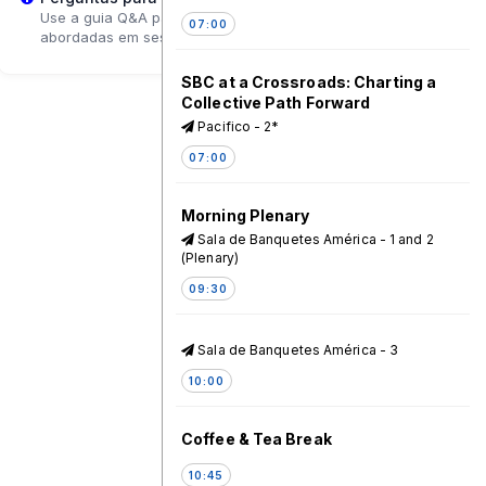
Use a guia Q&A para enviar perguntas que poderão ser
07:00
abordadas em sessões de acompanhamento.
SBC at a Crossroads: Charting a
Collective Path Forward
Pacifico - 2*
07:00
Morning Plenary
Sala de Banquetes América - 1 and 2
(Plenary)
09:30
Sala de Banquetes América - 3
10:00
Coffee & Tea Break
10:45