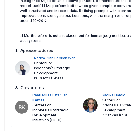
intelligence (AI) to be an effective partner. It demonstrated that
model itself. LLMs perform better when given complete conversa
well-structured and indexed data. Refining prompts with clear an
improved consistency across iterations, with the margin of error
around 10~20%.
LLMs, therefore, is not a replacement for human judgment but a pa
ecosystems.
Apresentadores
Nadya Putri Febriansyah
Center For
Indonesia’s Strategic
Development
Initiatives (CISDI)
Co-autores:
Raafi Musa Fatahilah
Sadika Hamid
Kemas
Center For
Center For
Indonesia’s Strat
RK
Indonesia’s Strategic
Development
Development
Initiatives (CISDI)
Initiatives (CISDI)