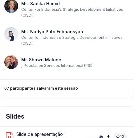
Ms. Sadika Hamid
Center For Indonesia’s Strategic Development Initiatives
(CISDI)
Ms. Nadya Putri Febriansyah
Center for Indonesia’s Strategic Development Initiatives
(CISDI)
Mr. Shawn Malone
,
Population Services International (PSI)
67 participantes salvaram esta sessão
Slides
Slide de apresentação 1
10