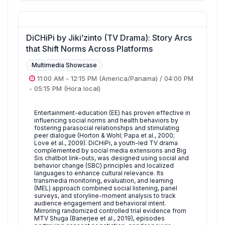
DiCHiPi by Jiki’zinto (TV Drama): Story Arcs
that Shift Norms Across Platforms
Multimedia Showcase
11:00 AM
-
12:15 PM
(America/Panama)
/
04:00 PM
-
05:15 PM
(Hora local)
Entertainment-education (EE) has proven effective in
influencing social norms and health behaviors by
fostering parasocial relationships and stimulating
peer dialogue (Horton & Wohl; Papa et al., 2000;
Love et al., 2009). DiCHiPi, a youth-led TV drama
complemented by social media extensions and Big
Sis chatbot link-outs, was designed using social and
behavior change (SBC) principles and localized
languages to enhance cultural relevance. Its
transmedia monitoring, evaluation, and learning
(MEL) approach combined social listening, panel
surveys, and storyline-moment analysis to track
audience engagement and behavioral intent.
Mirroring randomized controlled trial evidence from
MTV Shuga (Banerjee et al., 2019), episodes