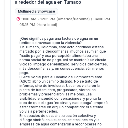
alrededor del agua en Tumaco
Multimedia Showcase
11:00 AM
-
12:15 PM
(America/Panama)
/
04:00 PM
-
05:15 PM
(Hora local)
¿Qué significa pagar una factura de agua en un
territorio atravesado por la violencia?
En Tumaco, Colombia, este acto cotidiano estaba
marcado por la desconfianza: muchos asumían que
"nadie paga" y esa percepción alimentaba una
norma social de no pago. Así se mantenía un círculo
vicioso: impago generalizado, servicios deficientes,
más desconfianza y, en consecuencia, aún menos
pago.
El Arte Social para el Cambio de Comportamiento
(ASCC) abrió un camino distinto. No se trató de
informar, sino de involucrar. Usuarios visitaron la
planta de tratamiento, preguntaron, vieron los
problemas y presenciaron las mejoras. Esa
visibilidad encendió conversaciones, y pronto la
idea de que el agua "no sirve y nadie paga" empezó
a transformarse en orgullo compartido: el sistema
volvía a pertenecerles.
En espacios de escucha, creación colectiva y
diálogo simbólico, usuarios, artistas locales y la
empresa de agua comenzaron a reconocerse no