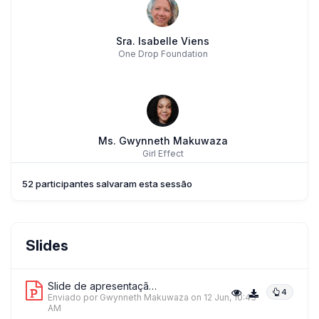
Sra. Isabelle Viens
One Drop Foundation
Ms. Gwynneth Makuwaza
Girl Effect
52 participantes salvaram esta sessão
RN
Mr. Rod Ndlovu
Slides
Girl Effect
Slide de apresentação 1
4
Enviado por Gwynneth Makuwaza
on 12 Jun, 10:43
AM